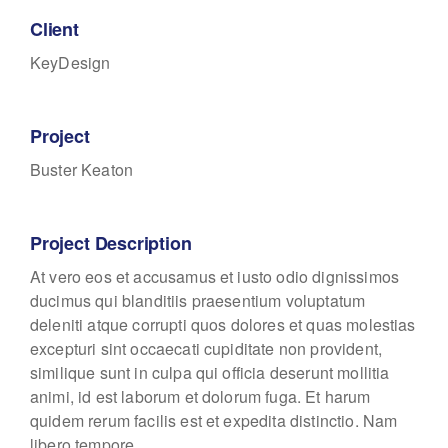
Client
KeyDesign
Project
Buster Keaton
Project Description
At vero eos et accusamus et iusto odio dignissimos
ducimus qui blanditiis praesentium voluptatum
deleniti atque corrupti quos dolores et quas molestias
excepturi sint occaecati cupiditate non provident,
similique sunt in culpa qui officia deserunt mollitia
animi, id est laborum et dolorum fuga. Et harum
quidem rerum facilis est et expedita distinctio. Nam
libero tempore.