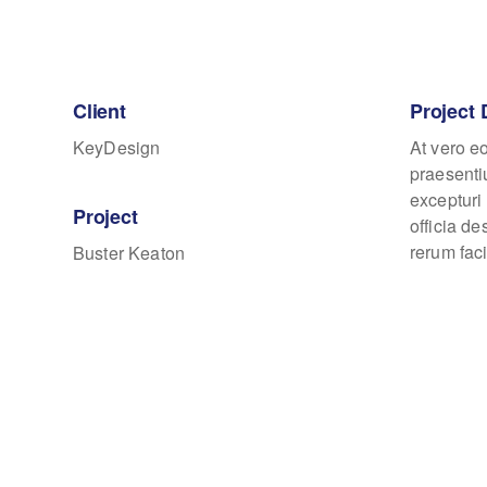
Client
Project 
KeyDesign
At vero e
praesenti
excepturi 
Project
officia d
rerum faci
Buster Keaton