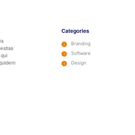
Categories
is
Branding
lestias
Software
 qui
m quidem
Design