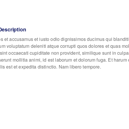
Description
os et accusamus et iusto odio dignissimos ducimus qui blanditi
um voluptatum deleniti atque corrupti quos dolores et quas mo
sint occaecati cupiditate non provident, similique sunt in culpa
eserunt mollitia animi, id est laborum et dolorum fuga. Et haru
lis est et expedita distinctio. Nam libero tempore.