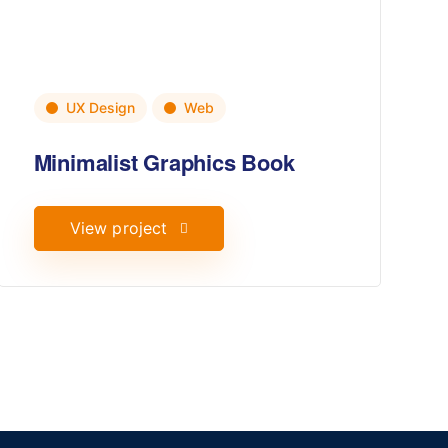
UX Design
Web
Minimalist Graphics Book
View project