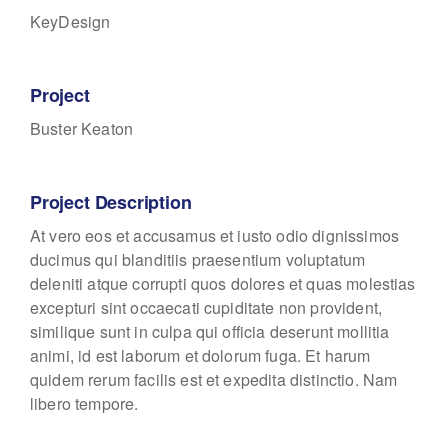
KeyDesign
Project
Buster Keaton
Project Description
At vero eos et accusamus et iusto odio dignissimos
ducimus qui blanditiis praesentium voluptatum
deleniti atque corrupti quos dolores et quas molestias
excepturi sint occaecati cupiditate non provident,
similique sunt in culpa qui officia deserunt mollitia
animi, id est laborum et dolorum fuga. Et harum
quidem rerum facilis est et expedita distinctio. Nam
libero tempore.