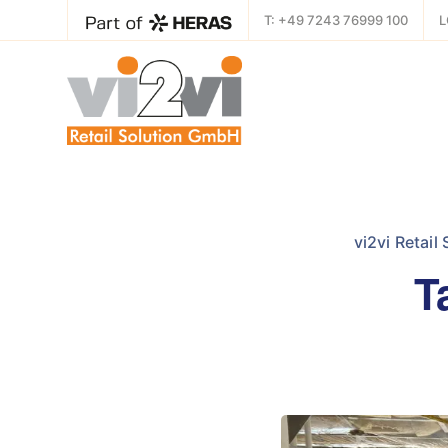
T: +49 7243 76999 100
L
vi2vi Retail
T