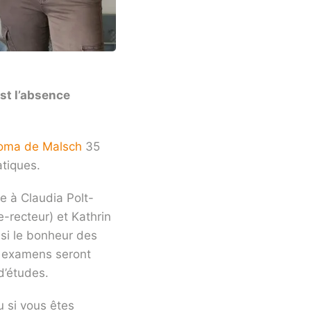
est l’absence
oma de Malsch
35
atiques.
ge à Claudia Polt-
-recteur) et Kathrin
si le bonheur des
es examens seront
d’études.
u si vous êtes