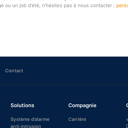
ge ou un job d’été, n’hésitez pas à nous contacter :
perso
Contact
Solutions
Compagnie
Système d’alarme
Carrière
v
anti-intrusion