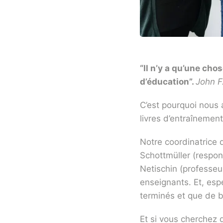
“Il n’y a qu’une cho
d’éducation”.
John F
C’est pourquoi nous a
livres d’entraînemen
Notre coordinatrice d
Schottmüller (respon
Netischin (professeu
enseignants. Et, esp
terminés et que de b
Et si vous cherchez 