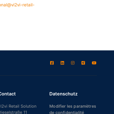
nal@vi2vi-retail-
Contact
Datenschutz
i2vi Retail Solution
Modifier les paramètres
Dieselstraße 11
de confidentialité