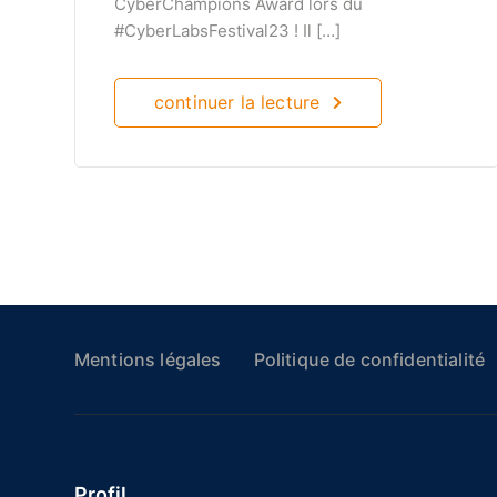
CyberChampions Award lors du
#CyberLabsFestival23 ! Il […]
continuer la lecture
Mentions légales
Politique de confidentialité
Profil