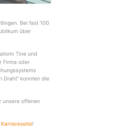
lingen. Bei fast 100
Publikum über
atorin Tine und
r Firma oder
achungssystems
 Draht“ konnten die
ür unsere offenen
e
Karriereseite
!