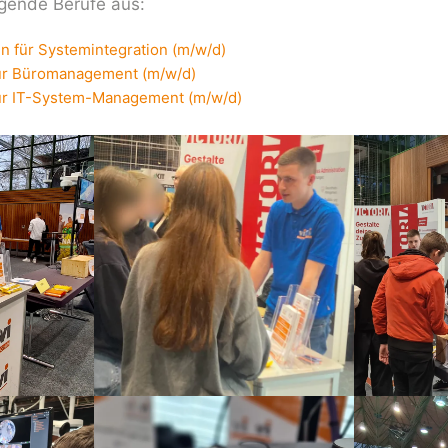
olgende Berufe aus:
in für Systemintegration (m/w/d)
ür Büromanagement (m/w/d)
ür IT-System-Management (m/w/d)