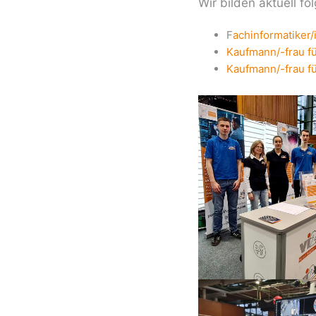
Wir bilden aktuell f
F
achinformatiker/
Kaufmann/-frau f
Kaufmann/-frau f